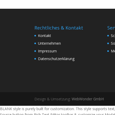
Rechtliches & Kontakt
Ser
Kontakt
Sc
Unternehmen
So
Impressum
Me
Datenschutzerklärung
Design & Umsetzung:
WebWonder GmbH
BLANK style is purely built for customization. This style supports te
Source button from Rich Text Editor toolbar & customize your Modal 