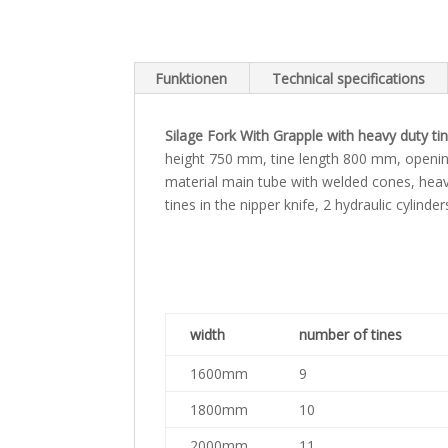
Funktionen
Technical specifications
Silage Fork With Grapple with heavy duty ti
height 750 mm, tine length 800 mm, openin
material main tube with welded cones, heavy
tines in the nipper knife, 2 hydraulic cylinder
width
number of tines
1600mm
9
1800mm
10
2000mm
11