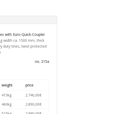
nes with Euro-Quick-Coupler
g width ca. 1500 mm, thick
 duty tines, twist-protected
s
no. 215a
weight
price
415kg
2.740,00€
460kg
2.890,00€
515kg
2.990,00€