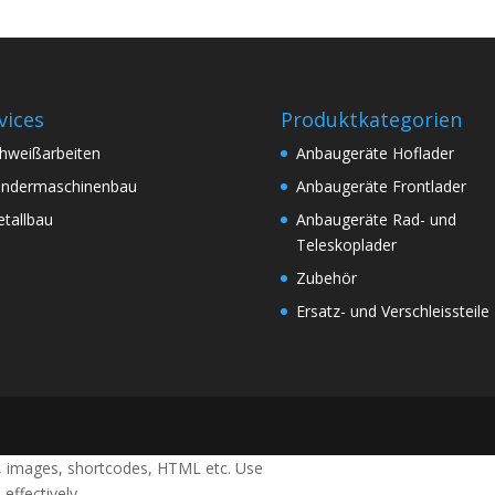
vices
Produktkategorien
hweißarbeiten
Anbaugeräte Hoflader
ndermaschinenbau
Anbaugeräte Frontlader
tallbau
Anbaugeräte Rad- und
Teleskoplader
Zubehör
Ersatz- und Verschleissteile
xt, images, shortcodes, HTML etc. Use
effectively.