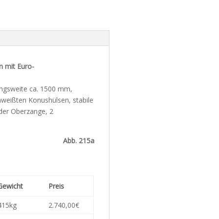
n mit Euro-
ngsweite ca. 1500 mm,
hweißten Konushülsen, stabile
 der Oberzange, 2
Abb. 215a
Gewicht
Preis
415kg
2.740,00€