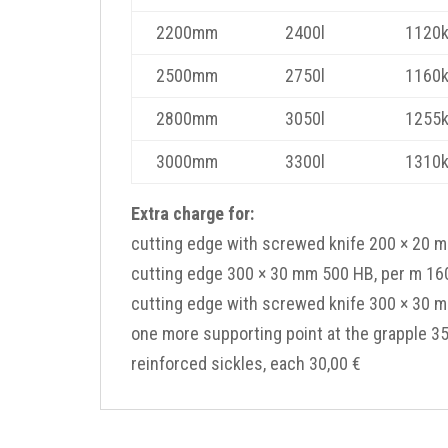
2200mm
2400l
1120
2500mm
2750l
1160
2800mm
3050l
1255
3000mm
3300l
1310
Extra charge for:
cutting edge with screwed knife 200 × 20 m
cutting edge 300 × 30 mm 500 HB, per m 16
cutting edge with screwed knife 300 × 30 m
one more supporting point at the grapple 35
reinforced sickles, each 30,00 €