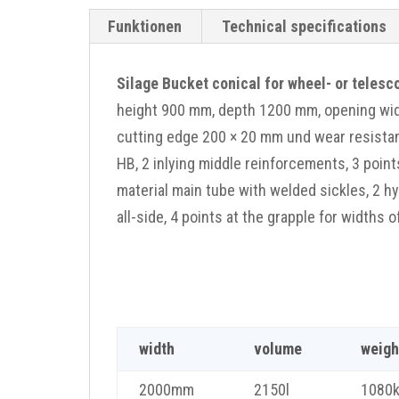
Funktionen
Technical specifications
Silage Bucket conical for wheel- or telesc
height 900 mm, depth 1200 mm, opening wi
cutting edge 200 × 20 mm und wear resista
HB, 2 inlying middle reinforcements, 3 points
material main tube with welded sickles, 2 hyd
all-side, 4 points at the grapple for widths
width
volume
weigh
2000mm
2150l
1080