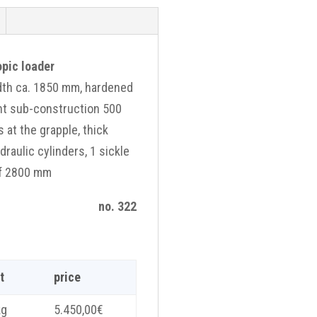
opic loader
dth ca. 1850 mm, hardened
nt sub-construction 500
 at the grapple, thick
raulic cylinders, 1 sickle
 of 2800 mm
no. 322
t
price
kg
5.450,00
€