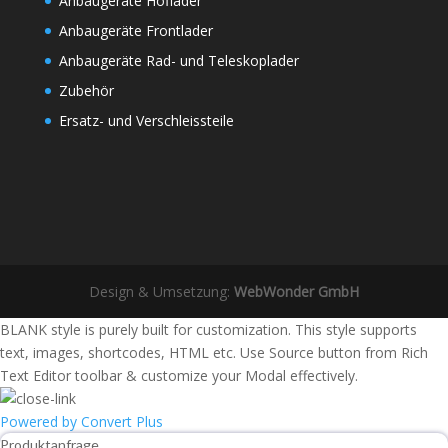
Anbaugeräte Hoflader
Anbaugeräte Frontlader
Anbaugeräte Rad- und Teleskoplader
Zubehör
Ersatz- und Verschleissteile
Design & Umsetzung:
WebWonder GmbH
BLANK style is purely built for customization. This style supports
text, images, shortcodes, HTML etc. Use Source button from Rich
Text Editor toolbar & customize your Modal effectively.
Powered by Convert Plus
Produktanfrage