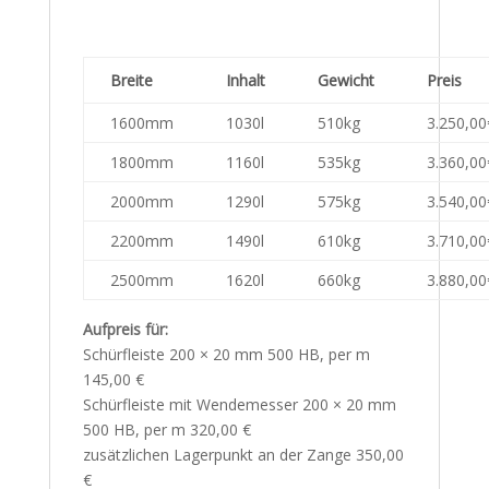
Breite
Inhalt
Gewicht
Preis
1600mm
1030l
510kg
3.250,00
1800mm
1160l
535kg
3.360,00
2000mm
1290l
575kg
3.540,00
2200mm
1490l
610kg
3.710,00
2500mm
1620l
660kg
3.880,00
Aufpreis für:
Schürfleiste 200 × 20 mm 500 HB, per m
145,00 €
Schürfleiste mit Wendemesser 200 × 20 mm
500 HB, per m 320,00 €
zusätzlichen Lagerpunkt an der Zange 350,00
€