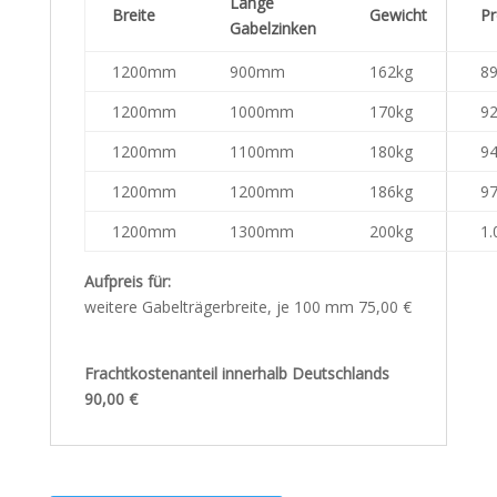
Länge
Breite
Gewicht
Pr
Gabelzinken
1200mm
900mm
162kg
89
1200mm
1000mm
170kg
92
1200mm
1100mm
180kg
94
1200mm
1200mm
186kg
97
1200mm
1300mm
200kg
1.
Aufpreis für:
weitere Gabelträgerbreite, je 100 mm 75,00 €
Frachtkostenanteil innerhalb Deutschlands
90,00 €