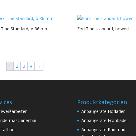
 Tine Standard, ø 36 mm
ForkTine standard, bowed
1
2
3
4
→
vices
Produktkategorien
hweißarbeiten
Anbaugeräte Hoflader
ndermaschinenbau
Anbaugeräte Frontlader
tallbau
Anbaugeräte Rad- und