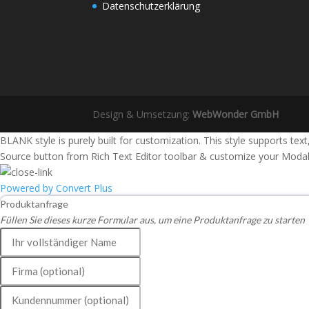
Datenschutzerklärung
Design & Umsetzung:
WebWonder GmbH
BLANK style is purely built for customization. This style supports te
Source button from Rich Text Editor toolbar & customize your Modal 
Powered by Convert Plus
Produktanfrage
Füllen Sie dieses kurze Formular aus, um eine Produktanfrage zu starten