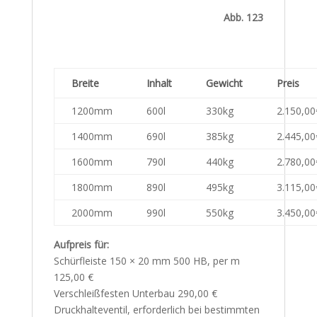
Abb. 123
Breite
Inhalt
Gewicht
Preis
1200mm
600l
330kg
2.150,00
1400mm
690l
385kg
2.445,00
1600mm
790l
440kg
2.780,00
1800mm
890l
495kg
3.115,00
2000mm
990l
550kg
3.450,00
Aufpreis für:
Schürfleiste 150 × 20 mm 500 HB, per m
125,00 €
Verschleißfesten Unterbau 290,00 €
Druckhalteventil, erforderlich bei bestimmten